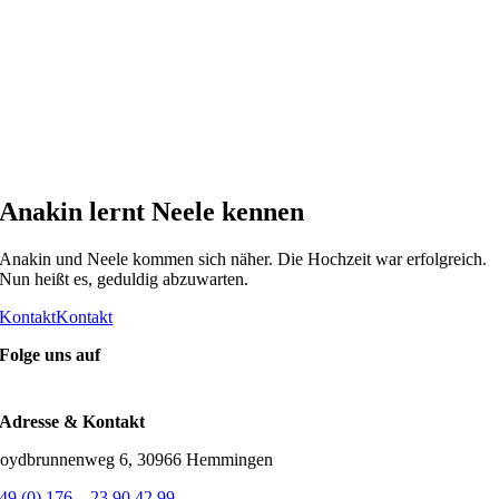
Anakin lernt Neele kennen
Anakin und Neele kommen sich näher. Die Hochzeit war erfolgreich.
Nun heißt es, geduldig abzuwarten.
Kontakt
Kontakt
Folge uns auf
Adresse & Kontakt
oydbrunnenweg 6, 30966 Hemmingen
49 (0) 176 – 23 90 42 99